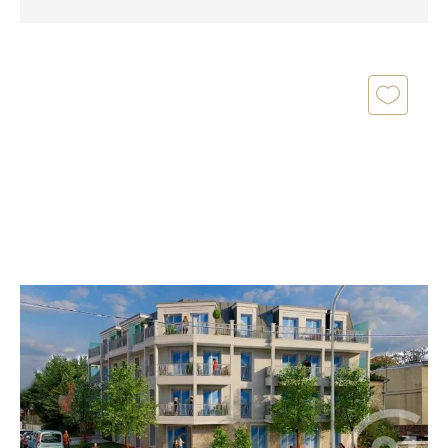
STE GENEVIEVE DES BOIS 91
2
42,60 m
, 2 pièces
Ref : 24321
Appartement F2 à vendre
219 000 €