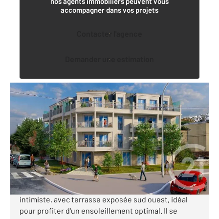
nos agents immobiliers peuvent vous
accompagner dans vos projets
Contacter l'agence
Demander une estimation
STE GENEVIEVE DES BOIS 91
2
37,75 m
, 2 pièces
Ref : 24323
Appartement F2 à vendre
230 000 €
Découvrez ce superbe appartement 2 pièces situé
au 3ème et dernier étage d'une future résidence
intimiste, avec terrasse exposée sud ouest, idéal
pour profiter d'un ensoleillement optimal. Il se