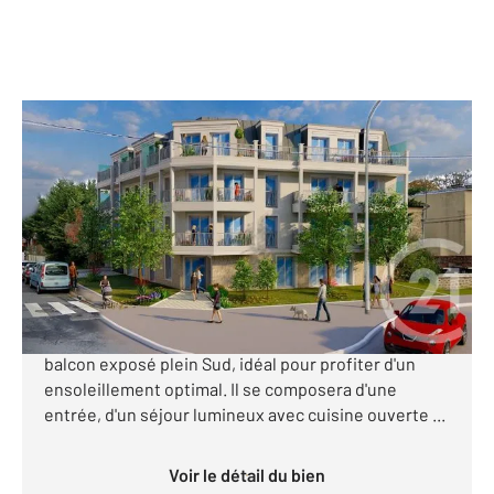
STE GENEVIEVE DES BOIS 91
2
39,25 m
, 2 pièces
Ref : 24316
Appartement F2 à vendre
200 000 €
Découvrez ce superbe appartement 2 pièces situé
au 1er étage d'une future résidence intimiste, avec
balcon exposé plein Sud, idéal pour profiter d'un
ensoleillement optimal. Il se composera d'une
entrée, d'un séjour lumineux avec cuisine ouverte ...
Voir le détail du bien