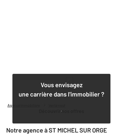
1
Vous envisagez
une carrière dans l'immobilier ?
Agence immobilière
Vente neuf
Découvrir nos offres
Notre agence à ST MICHEL SUR ORGE