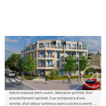
STE GENEVIEVE DES BOIS 91
2
42,60 m
, 2 pièces
Ref : 24318
Appartement F2 à vendre
200 000 €
Découvrez ce superbe appartement 2 pièces situé
au 1er étage d'une future résidence intimiste, avec
balcon exposé plein ouest, idéal pour profiter d'un
ensoleillement optimal. Il se composera d'une
entrée, d'un séjour lumineux avec cuisine ouverte ...