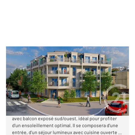
STE GENEVIEVE DES BOIS 91
2
41,25 m
, 2 pièces
Ref : 24320
Appartement F2 à vendre
217 000 €
Découvrez ce superbe appartement 2 pièces situé
au 2ème étage d'une future résidence intimiste,
avec balcon exposé sud/ouest, idéal pour profiter
d'un ensoleillement optimal. Il se composera d'une
entrée, d'un séjour lumineux avec cuisine ouverte ...