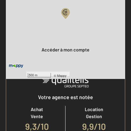
Parlons de vous, parlons biens
Votre compte :
Accéder à mon compte
500 m
©
Mappy
Votre agence est notée
Achat
Location
Vente
Gestion
9,3
/
10
9,9/10