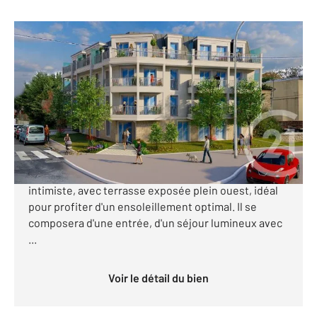
STE GENEVIEVE DES BOIS 91
2
41,65 m
, 2 pièces
Ref : 24324
Appartement F2 à vendre
230 000 €
Découvrez ce superbe appartement 2 pièces situé
au 3ème et dernier étage d'une future résidence
intimiste, avec terrasse exposée plein ouest, idéal
pour profiter d'un ensoleillement optimal. Il se
composera d'une entrée, d'un séjour lumineux avec
...
Voir le détail du bien