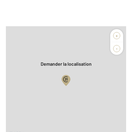
Afficher sur la carte :
+
Agence
Biens vendus
-
Demander la localisation
Vue globale
2
Surface totale : 42,7 m
2
Surface habitable : 41,7 m
Type d'appartement : F2
ème
Étage : 3
Nombre de pièces : 2
[Voir le détail]