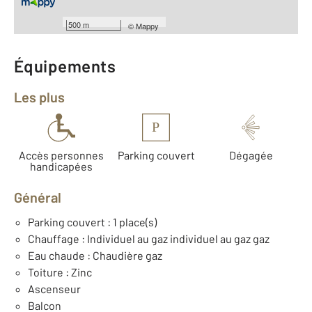
Type de construction : Traditionnelle
Année construction : 2027
500 m
©
Mappy
Équipements
Les plus
P
Accès personnes
Parking couvert
Dégagée
handicapées
Général
Parking couvert : 1 place(s)
Chauffage : Individuel au gaz individuel au gaz gaz
Eau chaude : Chaudière gaz
Toiture : Zinc
Ascenseur
Balcon