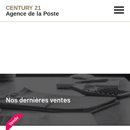
CENTURY 21
Agence de la Poste
Agence immobilière
Vendre
Nos dernières ventes
Nos derniers biens vendus près de
Nos dernières ventes
chez vous
Vendu