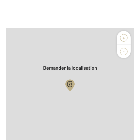
Afficher sur la carte :
+
Agence
Biens vendus
-
Demander la localisation
Vue globale
2
Surface totale : 41,3 m
2
Surface habitable : 41,3 m
Type d'appartement : F2
ème
Étage : 2
Nombre de pièces : 2
[Voir le détail]