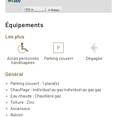
Type de construction : Traditionnelle
Année construction : 2027
500 m
©
Mappy
Équipements
Les plus
P
Accès personnes
Parking couvert
Dégagée
handicapées
Général
Parking couvert : 1 place(s)
Chauffage : Individuel au gaz individuel au gaz gaz
Eau chaude : Chaudière gaz
Toiture : Zinc
Ascenseur
Balcon