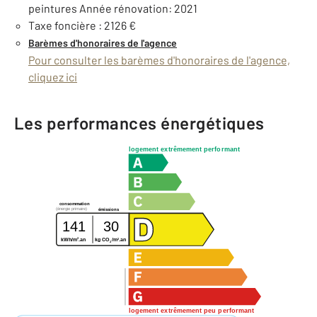
peintures Année rénovation: 2021
Taxe foncière : 2126 €
Barèmes d'honoraires de l'agence
Pour consulter les barèmes d'honoraires de l'agence,
cliquez ici
Les performances énergétiques
logement extrêmement performant
consommation
(énergie primaire)
émissions
141
30
2
2
kWh/m
.an
kg CO
/m
.an
2
logement extrêmement peu performant