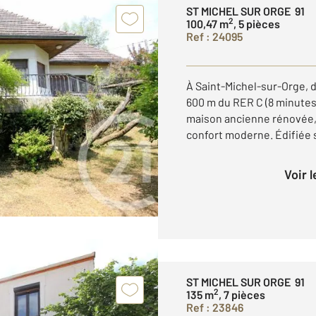
ST MICHEL SUR ORGE 91
2
100,47 m
, 5 pièces
Ref : 24095
À Saint-Michel-sur-Orge, d
600 m du RER C (8 minutes
maison ancienne rénovée, a
confort moderne. Édifiée su
Voir 
ST MICHEL SUR ORGE 91
2
135 m
, 7 pièces
Ref : 23846