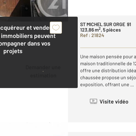
ST MICHEL SUR ORGE 91
acquéreur et vendeur,
2
123,86 m
, 5 pièces
 immobiliers peuvent
Ref : 21824
ompagner dans vos
projets
Une maison pensée pour acc
maison traditionnelle de 1
Demander une
offre une distribution idéa
estimation
chaussée propose un séjou
exposition, offrant une ...
Visite vidéo