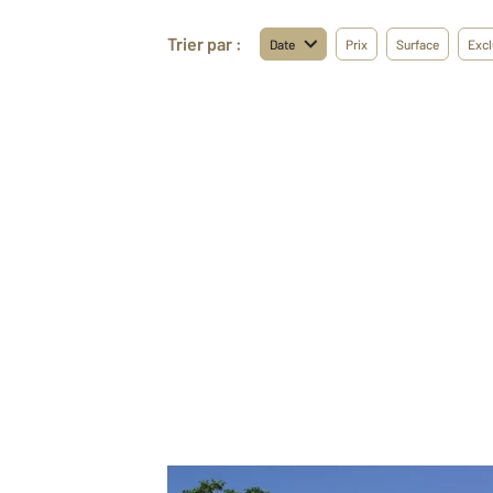
Trier par :
Date
Prix
Surface
Excl