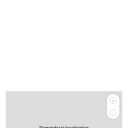
Afficher sur la carte :
+
Agence
Biens vendus
-
Demander la localisation