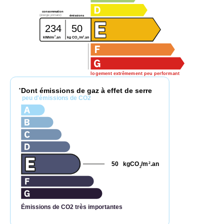
consommation
(énergie primaire)
émissions
234
50
2
2
kg CO
/m
.an
kWh/m
.an
2
logement extrêmement peu performant
Dont émissions de gaz à effet de serre
*
peu d'émissions de CO2
50
kgCO
/m
.an
2
2
Émissions de CO2 très importantes