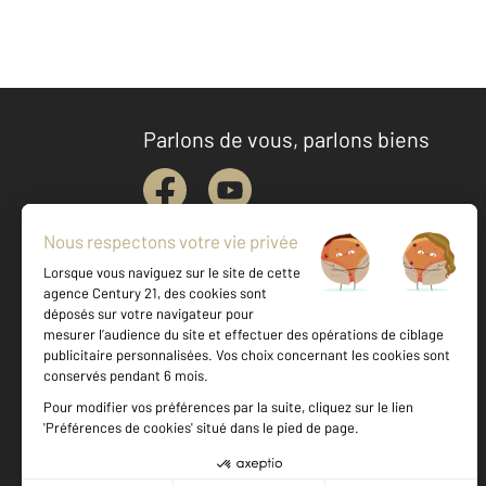
Parlons de vous, parlons biens
Votre agence est notée
Achat
Location
Vente
Gestion
9,3
/
10
9,9/10