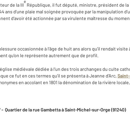
e
eur de la III
République, il fut député, ministre, président de l
e 44 ans d’une plaie mal soignée provoquée par la manipulation d’
ent d’avoir été actionnée par sa virulente maîtresse du momen
essure occasionnée à l’âge de huit ans alors qu’il rendait visite 
nt qu’on le représente autrement que de profil.
église médiévale dédiée à l’un des trois archanges du culte catho
que ce fut en ces termes qu’il se présenta à Jeanne d’Arc,
Saint
mes en accolant en 1801 la dénomination de la rivière locale, 
* - Quartier de la rue Gambetta à Saint-Michel-sur-Orge (91240)