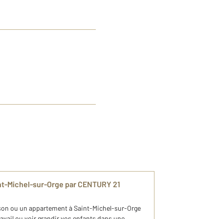
nt-Michel-sur-Orge par CENTURY 21
son ou un appartement à Saint-Michel-sur-Orge
avail ou voir grandir vos enfants dans une