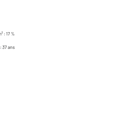
² : 17 %
: 37 ans